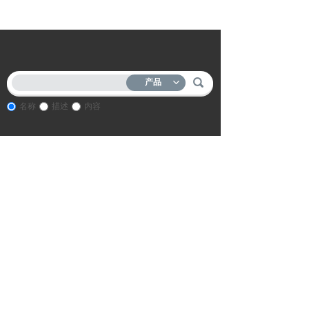
产品
名称
描述
内容
镇江市三维电加热器有限公司
地址：江苏省扬中市油坊镇先锋创业园88号
电话：18952942826 0511-88326806
邮箱：admin@swdq.cn