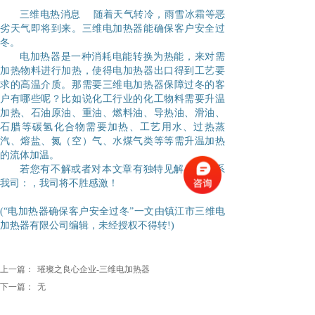
三维电热消息
随着天气转冷，雨雪冰霜等恶
劣天气即将到来。三维电加热器能确保客户安全过
冬。
电加热器
是一种消耗电能转换为热能，来对需
加热物料进行加热，使得电加热器出口得到工艺要
求的高温介质。那需要三维电加热器保障过冬的客
户有哪些呢？比如说化工行业的化工物料需要升温
加热、石油原油、重油、燃料油、导热油、滑油、
石腊等碳氢化合物需要加热、工艺用水、过热蒸
汽、熔盐、氮（空）气、水煤气类等等需升温加热
的流体加温。
若您有不解或者对本文章有独特见解，请联系
我司：
，我司将不胜感激！
(
“
电加热器确保客户安全过冬
”
一文由镇江市三维电
加热器有限公司编辑，未经授权不得转
!)
上一篇：
璀璨之良心企业-三维电加热器
下一篇：
无